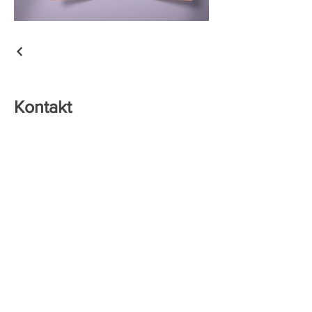
Kontakt
Es freut mich, dass Sie sich für meine
Arbeit interessieren. Nehmen Sie gerne
und unverbindlich Kontakt mit mir auf.
Ein Telefonat kann viele Fragen klären,
manchen Zweifel ausräumen und vor
allem einen lebendigeren Eindruck
verschaffen.
Wenn Sie mich anrufen möchten, so
erreichen Sie jederzeit meinen
Anrufbeantworter unter unter der