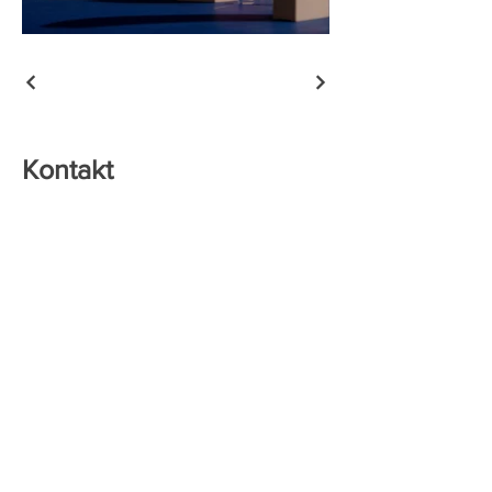
Kontakt
Es freut mich, dass Sie sich für meine
Arbeit interessieren. Nehmen Sie gerne
und unverbindlich Kontakt mit mir auf.
Ein Telefonat kann viele Fragen klären,
manchen Zweifel ausräumen und vor
allem einen lebendigeren Eindruck
verschaffen.
Wenn Sie mich anrufen möchten, so
erreichen Sie jederzeit meinen
Anrufbeantworter unter unter der